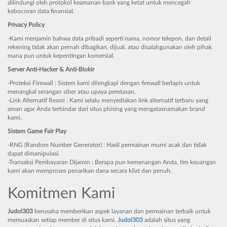
dilindungi oleh protokol keamanan bank yang ketat untuk mencegah
kebocoran data finansial.
Privacy Policy
-Kami menjamin bahwa data pribadi seperti nama, nomor telepon, dan detail
rekening tidak akan pernah dibagikan, dijual, atau disalahgunakan oleh pihak
mana pun untuk kepentingan komersial.
Server Anti-Hacker & Anti-Blokir
-Proteksi Firewall : Sistem kami dilengkapi dengan firewall berlapis untuk
menangkal serangan siber atau upaya peretasan.
-Link Alternatif Resmi : Kami selalu menyediakan link alternatif terbaru yang
aman agar Anda terhindar dari situs phising yang mengatasnamakan brand
kami.
Sistem Game Fair Play
-RNG (Random Number Generator) : Hasil permainan murni acak dan tidak
dapat dimanipulasi.
-Transaksi Pembayaran Dijamin : Berapa pun kemenangan Anda, tim keuangan
kami akan memproses penarikan dana secara kilat dan penuh.
Komitmen Kami
Judol303
berusaha memberikan aspek layanan dan permainan terbaik untuk
memuaskan setiap member di situs kami.
Judol303
adalah situs yang