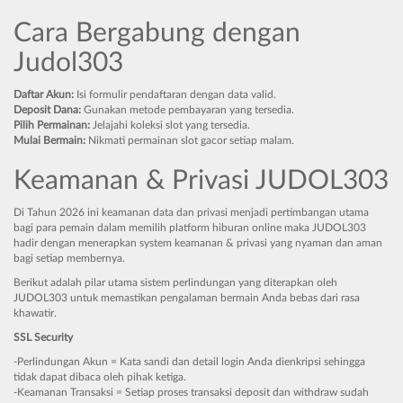
Cara Bergabung dengan
Judol303
Daftar Akun:
Isi formulir pendaftaran dengan data valid.
Deposit Dana:
Gunakan metode pembayaran yang tersedia.
Pilih Permainan:
Jelajahi koleksi slot yang tersedia.
Mulai Bermain:
Nikmati permainan slot gacor setiap malam.
Keamanan & Privasi JUDOL303
Di Tahun 2026 ini keamanan data dan privasi menjadi pertimbangan utama
bagi para pemain dalam memilih platform hiburan online maka JUDOL303
hadir dengan menerapkan system keamanan & privasi yang nyaman dan aman
bagi setiap membernya.
Berikut adalah pilar utama sistem perlindungan yang diterapkan oleh
JUDOL303 untuk memastikan pengalaman bermain Anda bebas dari rasa
khawatir.
SSL Security
-Perlindungan Akun = Kata sandi dan detail login Anda dienkripsi sehingga
tidak dapat dibaca oleh pihak ketiga.
-Keamanan Transaksi = Setiap proses transaksi deposit dan withdraw sudah