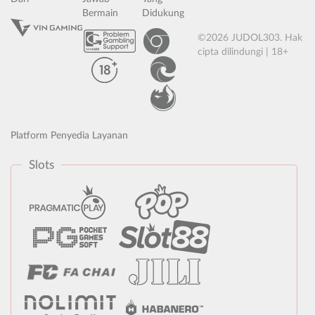
Bermain
Didukung
©2026 JUDOL303. Hak
cipta dilindungi | 18+
Platform Penyedia Layanan
Slots