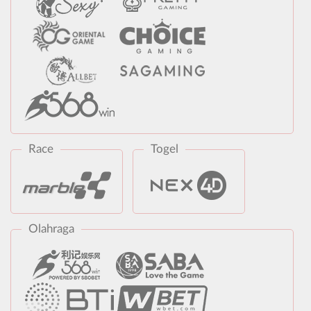
Race
Togel
Olahraga