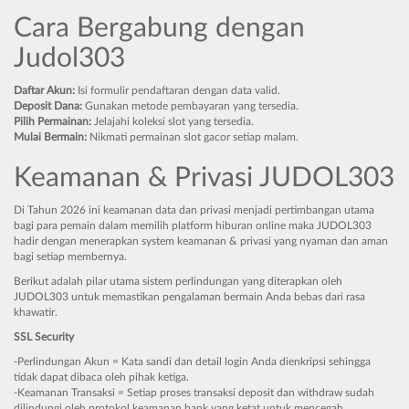
Cara Bergabung dengan
Judol303
Daftar Akun:
Isi formulir pendaftaran dengan data valid.
Deposit Dana:
Gunakan metode pembayaran yang tersedia.
Pilih Permainan:
Jelajahi koleksi slot yang tersedia.
Mulai Bermain:
Nikmati permainan slot gacor setiap malam.
Keamanan & Privasi JUDOL303
Di Tahun 2026 ini keamanan data dan privasi menjadi pertimbangan utama
bagi para pemain dalam memilih platform hiburan online maka JUDOL303
hadir dengan menerapkan system keamanan & privasi yang nyaman dan aman
bagi setiap membernya.
Berikut adalah pilar utama sistem perlindungan yang diterapkan oleh
JUDOL303 untuk memastikan pengalaman bermain Anda bebas dari rasa
khawatir.
SSL Security
-Perlindungan Akun = Kata sandi dan detail login Anda dienkripsi sehingga
tidak dapat dibaca oleh pihak ketiga.
-Keamanan Transaksi = Setiap proses transaksi deposit dan withdraw sudah
dilindungi oleh protokol keamanan bank yang ketat untuk mencegah