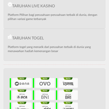
TARUHAN LIVE KASINO
Platform Pilihan bagi perusahaan-perusahaan terbaik di dunia, dengan
pilihan variasi game terbanyak
TARUHAN TOGEL
Platform togel yang menarik dari perusahan terbaik di dunia yang
menawarkan hadiah kemenangan besar