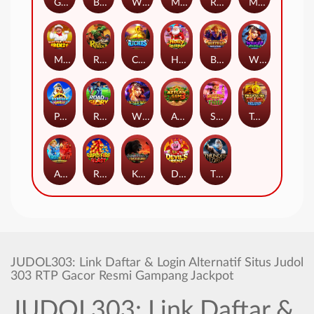
GOLD AROWANA
BOWLS OF FORTUNE
WICKED FORTUNE
Mummy’s Treasure Quest
Riches Express
Make America Great Again
MASTER CHEF FRENZY
RAGE T-REX 2
Choo Choo Riches
Holly Jackpot
Buffalo Triple Fury
WICKED RICHES
PENGUIN QUEST
Road to Glory
Wicked Wins: Crystals
AZTLAN GEMS3
Skeleton Thief
Treasure Train Deluxe
Angel vs Devil Ultimate Goal Showdown
RAPID FIRE BLAST
King Kong Treasure
Devil’s Frenzy
Thunder Lord
JUDOL303: Link Daftar & Login Alternatif Situs Judol
303 RTP Gacor Resmi Gampang Jackpot
JUDOL303: Link Daftar &