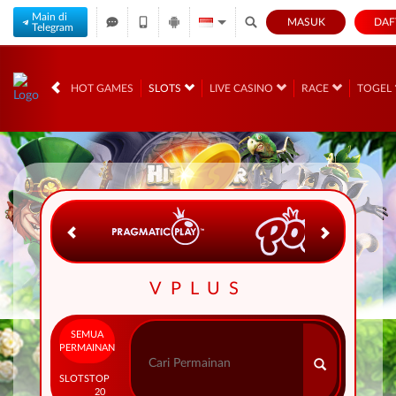
Main di
MASUK
DAF
Telegram
IDR
12,689,832,
HOT GAMES
SLOTS
LIVE CASINO
RACE
TOGEL
VPLUS
SEMUA
PERMAINAN
SLOTS
TOP
20