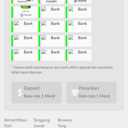
* Selama bank maintenance dan bank offline deposit dan penarikan
tidak dapat diproses
Deposit
Penarikan
Rata-rata 1 Menit
Rata-rata 1 Menit
Bersertifikasi
Tanggung
Browser
Dari
Jawab
Yang