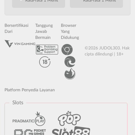
Rata-rata 1 Menit
Rata-rata 1 Menit
Bersertifikasi
Tanggung
Browser
Dari
Jawab
Yang
Bermain
Didukung
©2026 JUDOL303. Hak
cipta dilindungi | 18+
Platform Penyedia Layanan
Slots