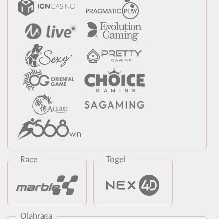
Race
Togel
Olahraga