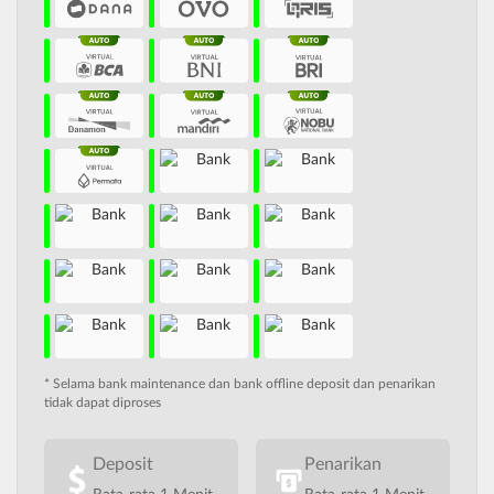
* Selama bank maintenance dan bank offline deposit dan penarikan
tidak dapat diproses
Deposit
Penarikan