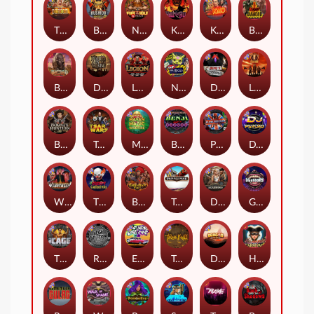
The Border
Bushido Way xNudge
Nexus Fire In The Hole xBomb
Kill Em All
Kiss My Chainsaw
Blood Diamond
Buffalo Hunter
Dead Men Walking
Legion X
Nexus Outsourced
Devil's Crossroad
Little Bighorn
Bounty Hunters xNudge®
Tsar Wars
Mayan Magic Wildfire
Benji Killed in Vegas
Punk Rocker
DJ Psycho
Whacked
The Creepy Carnival
Barbarian Fury
Tombstone
Deadwood xNudge
Gluttony
The Cage
Rock Bottom
East Coast Vs West Coast
True kult
Dragon Tribe
Harlequin Carnival