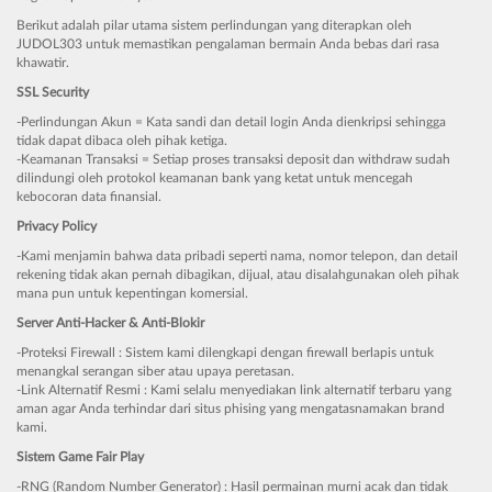
Berikut adalah pilar utama sistem perlindungan yang diterapkan oleh
JUDOL303 untuk memastikan pengalaman bermain Anda bebas dari rasa
khawatir.
SSL Security
-Perlindungan Akun = Kata sandi dan detail login Anda dienkripsi sehingga
tidak dapat dibaca oleh pihak ketiga.
-Keamanan Transaksi = Setiap proses transaksi deposit dan withdraw sudah
dilindungi oleh protokol keamanan bank yang ketat untuk mencegah
kebocoran data finansial.
Privacy Policy
-Kami menjamin bahwa data pribadi seperti nama, nomor telepon, dan detail
rekening tidak akan pernah dibagikan, dijual, atau disalahgunakan oleh pihak
mana pun untuk kepentingan komersial.
Server Anti-Hacker & Anti-Blokir
-Proteksi Firewall : Sistem kami dilengkapi dengan firewall berlapis untuk
menangkal serangan siber atau upaya peretasan.
-Link Alternatif Resmi : Kami selalu menyediakan link alternatif terbaru yang
aman agar Anda terhindar dari situs phising yang mengatasnamakan brand
kami.
Sistem Game Fair Play
-RNG (Random Number Generator) : Hasil permainan murni acak dan tidak