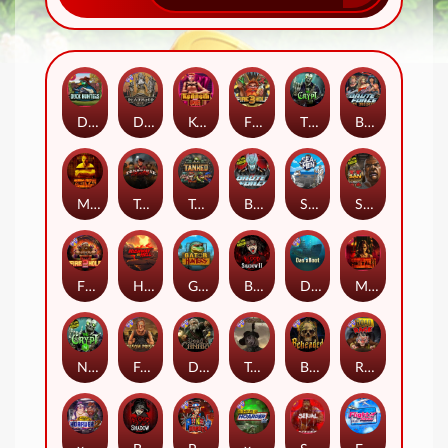
Duck Hunters
Deadwood R.I.P
Kenneth Must Die
Fire in the Hole 3
The Crypt
Brute Force: Alien Onslaught
Mental
Tombstone Slaughter
Tanked
Brute Force
Seamen
San Quentin 2: Death Row
Fire in the Hole 2
Highway to Hell
Gator Hunters
Blood & Shadow 2
Das xBoot
Mental 2
Nexus The Crypt
Folsom Prison
Dead Canary
Tombstone RIP
Beheaded
Road Rage