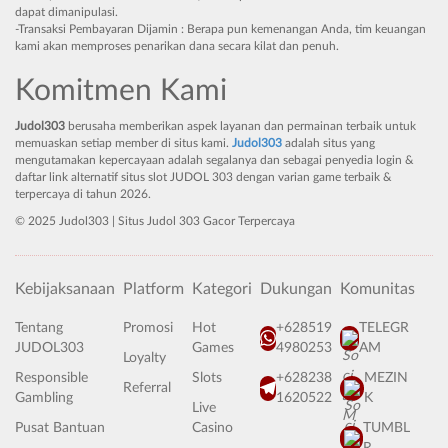
dapat dimanipulasi.
-Transaksi Pembayaran Dijamin : Berapa pun kemenangan Anda, tim keuangan
kami akan memproses penarikan dana secara kilat dan penuh.
Komitmen Kami
Judol303
berusaha memberikan aspek layanan dan permainan terbaik untuk
memuaskan setiap member di situs kami.
Judol303
adalah situs yang
mengutamakan kepercayaan adalah segalanya dan sebagai penyedia login &
daftar link alternatif situs slot JUDOL 303 dengan varian game terbaik &
terpercaya di tahun 2026.
© 2025 Judol303 | Situs Judol 303 Gacor Terpercaya
Kebijaksanaan
Platform
Kategori
Dukungan
Komunitas
Tentang
Promosi
Hot
+628519
TELEGR
JUDOL303
Games
4980253
AM
Loyalty
Responsible
Slots
+628238
MEZIN
Referral
Gambling
1620522
K
Live
Pusat Bantuan
Casino
TUMBL