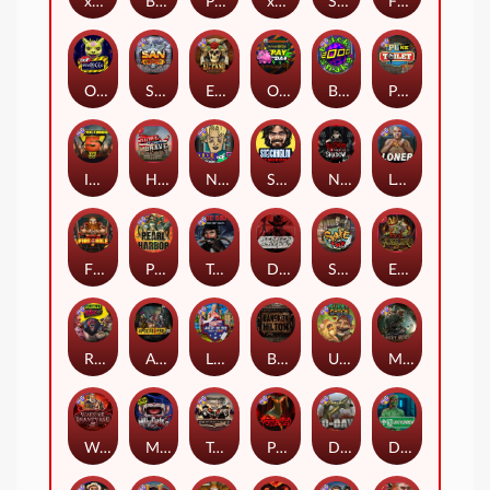
xWays Hoarder 2
Blood & Shadow
Punk Rocker 2
xWays Hoarder xSplit
Serial
Flight Mode
Outsourced
San Quentin xWays
El Pasa Gunfight xNudge
Outsourced: Payday
Brick Snake 2000
Punk Toilet
Infectious 5 xWays
Home of the Brave
Nine To Five
Stockholm Syndrome
Nexus Blood & Shadow
Loner
Fire In The Hole xBomb
Pearl Harbor
True Grit Redemption
Dead, Dead, or Deader
Skate or Die
Evil Goblins xBomb
Roadkill
Apocalypse Super xNudge
Land of the Free
Bangkok Hilton
Ugliest Catch
Misery Mining
Warrior Graveyard xNudge
Munchies
Tombstone No Mercy
Possessed
D Day
Disturbed