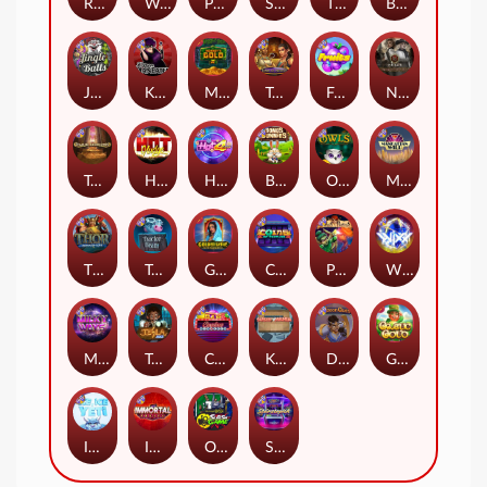
Remember Gulag
Walk of Shame
Poison Eve
Space Donkey
The Rave
Book Of Shadows
Jingle Balls
Karen Maneater
Monkey's Gold xPays
Tomb of Nefertiti
Fruits
Nexus Tombstone RIP
Tomb of Akhenaten
Hot Nudge
Hot 4 Cash
Bonus Bunnies
Owls
Manhattan Goes Wild
Thor: Hammer Time
Tractor Beam
Golden Genie And The Walking Wilds
Coins of Fortune
Pixies vs Pirates
WiXX
Milky Ways
Tesla Jolt
Casino Win Spin
Kitchen Drama: Sushi Mania
Dungeon Quest
Gaelic Gold
Ice Ice Yeti
Immortal Fruits
Outsourced: Slash Game
Starstruck