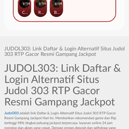
RTP
88%
RTP
90%
RTP
80%
Cookie Hunter
Ramakien Blessing
Buffalo Rush
JUDOL303: Link Daftar & Login Alternatif Situs Judol
303 RTP Gacor Resmi Gampang Jackpot
JUDOL303: Link Daftar &
Login Alternatif Situs
Judol 303 RTP Gacor
Resmi Gampang Jackpot
Judol303
adalah link Daftar & Login Alternatif Situs Judol 303 RTP Gacor
Resmi Gampang Jackpot Hari Ini. Memberikan rekomendasi game dan Rtp
tertinggi 98% tingkat peluang jackpot terpercaya. layanan online 24 jam
nonstop dan akses yang cepat. Dengan proses deposit dan withdraw yang