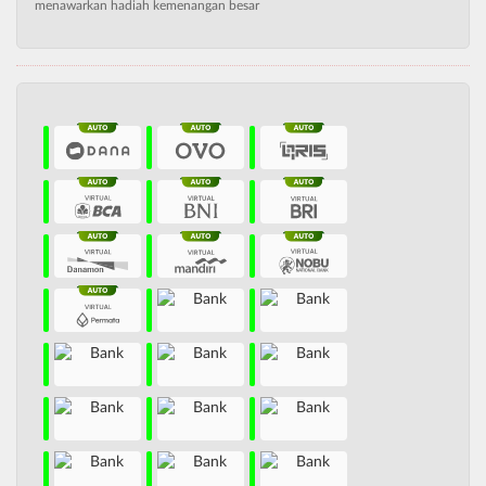
menawarkan hadiah kemenangan besar