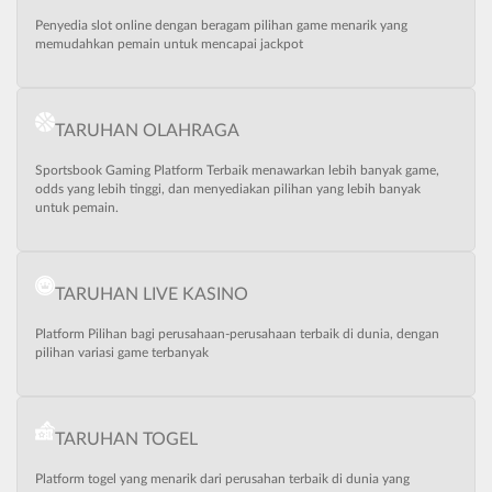
Penyedia slot online dengan beragam pilihan game menarik yang
memudahkan pemain untuk mencapai jackpot
TARUHAN OLAHRAGA
Sportsbook Gaming Platform Terbaik menawarkan lebih banyak game,
odds yang lebih tinggi, dan menyediakan pilihan yang lebih banyak
untuk pemain.
TARUHAN LIVE KASINO
Platform Pilihan bagi perusahaan-perusahaan terbaik di dunia, dengan
pilihan variasi game terbanyak
TARUHAN TOGEL
Platform togel yang menarik dari perusahan terbaik di dunia yang