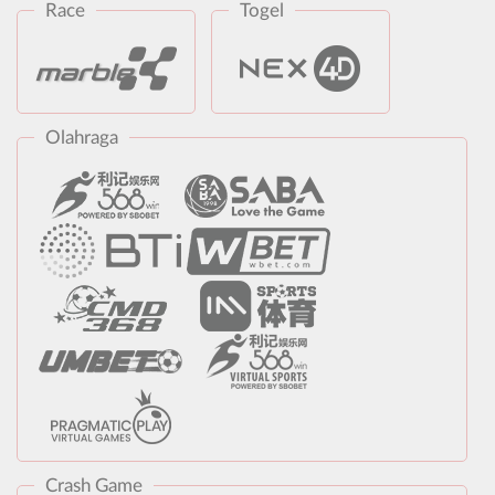
Race
Togel
Olahraga
Crash Game