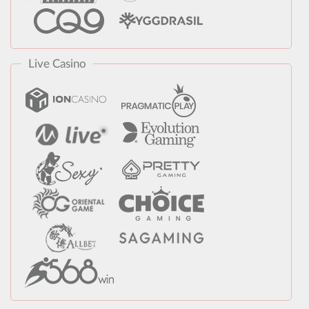
Live Casino