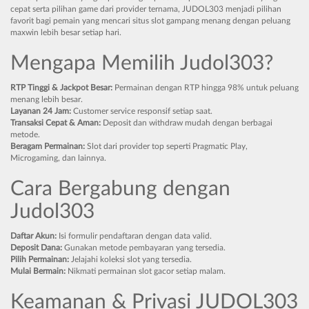
cepat serta pilihan game dari provider ternama, JUDOL303 menjadi pilihan
favorit bagi pemain yang mencari situs slot gampang menang dengan peluang
maxwin lebih besar setiap hari.
Mengapa Memilih Judol303?
RTP Tinggi & Jackpot Besar:
Permainan dengan RTP hingga 98% untuk peluang
menang lebih besar.
Layanan 24 Jam:
Customer service responsif setiap saat.
Transaksi Cepat & Aman:
Deposit dan withdraw mudah dengan berbagai
metode.
Beragam Permainan:
Slot dari provider top seperti Pragmatic Play,
Microgaming, dan lainnya.
Cara Bergabung dengan
Judol303
Daftar Akun:
Isi formulir pendaftaran dengan data valid.
Deposit Dana:
Gunakan metode pembayaran yang tersedia.
Pilih Permainan:
Jelajahi koleksi slot yang tersedia.
Mulai Bermain:
Nikmati permainan slot gacor setiap malam.
Keamanan & Privasi JUDOL303