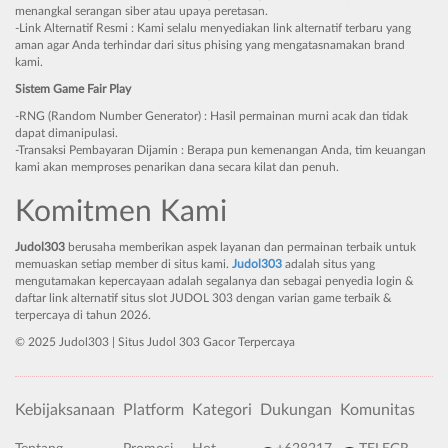
menangkal serangan siber atau upaya peretasan.
-Link Alternatif Resmi : Kami selalu menyediakan link alternatif terbaru yang
aman agar Anda terhindar dari situs phising yang mengatasnamakan brand
kami.
Sistem Game Fair Play
-RNG (Random Number Generator) : Hasil permainan murni acak dan tidak
dapat dimanipulasi.
-Transaksi Pembayaran Dijamin : Berapa pun kemenangan Anda, tim keuangan
kami akan memproses penarikan dana secara kilat dan penuh.
Komitmen Kami
Judol303
berusaha memberikan aspek layanan dan permainan terbaik untuk
memuaskan setiap member di situs kami.
Judol303
adalah situs yang
mengutamakan kepercayaan adalah segalanya dan sebagai penyedia login &
daftar link alternatif situs slot JUDOL 303 dengan varian game terbaik &
terpercaya di tahun 2026.
© 2025 Judol303 | Situs Judol 303 Gacor Terpercaya
Kebijaksanaan
Platform
Kategori
Dukungan
Komunitas