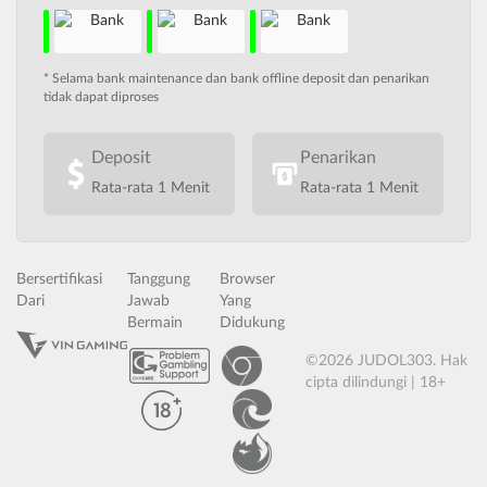
* Selama bank maintenance dan bank offline deposit dan penarikan
tidak dapat diproses
Deposit
Penarikan
Rata-rata 1 Menit
Rata-rata 1 Menit
Bersertifikasi
Tanggung
Browser
Dari
Jawab
Yang
Bermain
Didukung
©2026 JUDOL303. Hak
cipta dilindungi | 18+