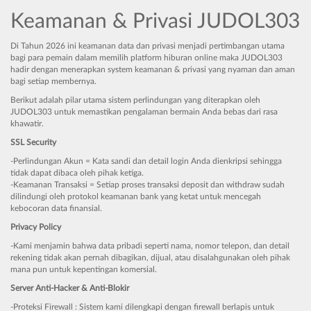
Keamanan & Privasi JUDOL303
Di Tahun 2026 ini keamanan data dan privasi menjadi pertimbangan utama
bagi para pemain dalam memilih platform hiburan online maka JUDOL303
hadir dengan menerapkan system keamanan & privasi yang nyaman dan aman
bagi setiap membernya.
Berikut adalah pilar utama sistem perlindungan yang diterapkan oleh
JUDOL303 untuk memastikan pengalaman bermain Anda bebas dari rasa
khawatir.
SSL Security
-Perlindungan Akun = Kata sandi dan detail login Anda dienkripsi sehingga
tidak dapat dibaca oleh pihak ketiga.
-Keamanan Transaksi = Setiap proses transaksi deposit dan withdraw sudah
dilindungi oleh protokol keamanan bank yang ketat untuk mencegah
kebocoran data finansial.
Privacy Policy
-Kami menjamin bahwa data pribadi seperti nama, nomor telepon, dan detail
rekening tidak akan pernah dibagikan, dijual, atau disalahgunakan oleh pihak
mana pun untuk kepentingan komersial.
Server Anti-Hacker & Anti-Blokir
-Proteksi Firewall : Sistem kami dilengkapi dengan firewall berlapis untuk