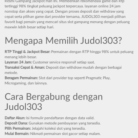
Resmi Gampang Jackpot Hari Ini. Memberikan rekomendasi game dan Rtp
tertinggi 98% tingkat peluang jackpot terpercaya. layanan online 24 jam
nonstop dan akses yang cepat. Dengan proses deposit dan withdraw yang
cepat serta pilihan game dari provider ternama, JUDOL303 menjadi pilihan
favorit bagi pemain yang mencari situs slot gampang menang dengan peluang
maxwin lebih besar setiap hari.
Mengapa Memilih Judol303?
RTP Tinggi & Jackpot Besar:
Permainan dengan RTP hingga 98% untuk peluang
menang lebih besar.
Layanan 24 Jam:
Customer service responsif setiap saat.
Transaksi Cepat & Aman:
Deposit dan withdraw mudah dengan berbagai
metode.
Beragam Permainan:
Slot dari provider top seperti Pragmatic Play,
Microgaming, dan lainnya.
Cara Bergabung dengan
Judol303
Daftar Akun:
Isi formulir pendaftaran dengan data valid.
Deposit Dana:
Gunakan metode pembayaran yang tersedia.
Pilih Permainan:
Jelajahi koleksi slot yang tersedia.
Mulai Bermain:
Nikmati permainan slot gacor setiap malam.