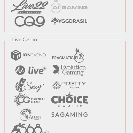
Live Casino