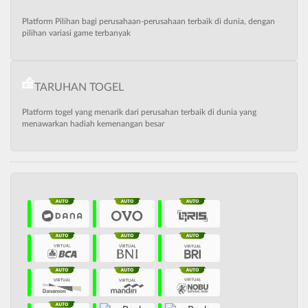
Platform Pilihan bagi perusahaan-perusahaan terbaik di dunia, dengan
pilihan variasi game terbanyak
TARUHAN TOGEL
Platform togel yang menarik dari perusahan terbaik di dunia yang
menawarkan hadiah kemenangan besar