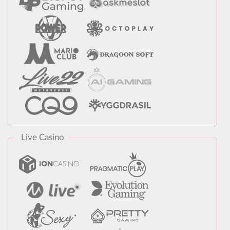
Live Casino