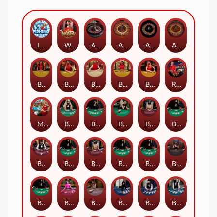
Ice Fishing
WAR
American_Roulette
Auto_Roulette
Auto_Roulette_La_Partage
Auto_Roulette_VIP
Baccarat_A
Baccarat_B
Baccarat_C
Baccarat_Control_Squeeze
Baccarat_Squeeze
Red Baron RNG
MONOPOLY Roll'em
Blackjack_B
Blackjack_C
Blackjack_D
Blackjack_Diamond_VIP
Blackjack_E
Blackjack_Fortune_VIP
Blackjack_G
Blackjack_Grand_VIP
Blackjack_H
Blackjack_I
Blackjack_Infinite
Blackjack_J
Blackjack_Party
Blackjack_Platinum_VIP
Blackjack_Silver_1
Blackjack_Silver_2
Blackjack_Silver_3