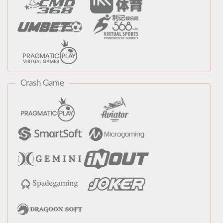
Crash Game