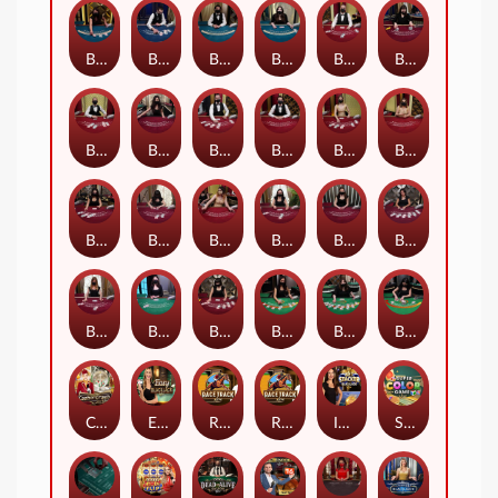
Blackjack_Silver_4
Blackjack_Silver_5
Blackjack_Silver_6
Blackjack_Silver_7
Blackjack_VIP_A
Blackjack_VIP_Alpha
Blackjack_VIP_B
Blackjack_VIP_Beta
Blackjack_VIP_C
Blackjack_VIP_D
Blackjack_VIP_E
Blackjack_VIP_G
Blackjack_VIP_Gamma
Blackjack_VIP_H
Blackjack_VIP_I
Blackjack_VIP_L
Blackjack_VIP_M
Blackjack_VIP_N
Blackjack_VIP_Q
Blackjack_VIP_x
Blackjack_VIP_Z
Blackjack_White_A
Blackjack_White_B
Blackjack_White_C
Cash or Crash
Easy Blackjack
Race Track
Race Track First Person
Infinite Bet Stacker Blackjack
Super Color Game