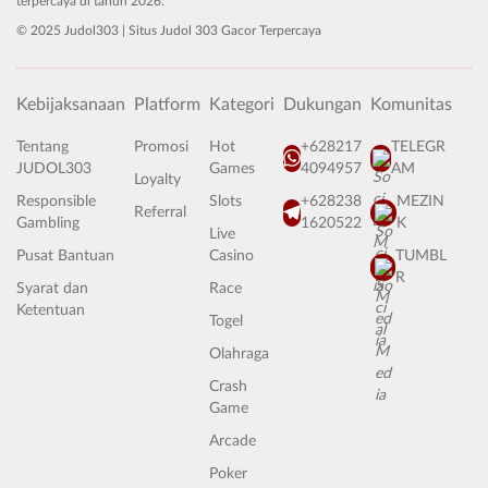
terpercaya di tahun 2026.
© 2025 Judol303 | Situs Judol 303 Gacor Terpercaya
Kebijaksanaan
Platform
Kategori
Dukungan
Komunitas
Tentang
Promosi
Hot
+628217
TELEGR
JUDOL303
Games
4094957
AM
Loyalty
Responsible
Slots
+628238
MEZIN
Referral
Gambling
1620522
K
Live
Pusat Bantuan
Casino
TUMBL
R
Syarat dan
Race
Ketentuan
Togel
Olahraga
Crash
Game
Arcade
Poker