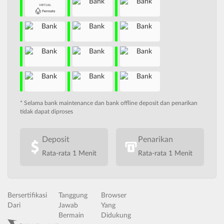
* Selama bank maintenance dan bank offline deposit dan penarikan
tidak dapat diproses
Deposit
Penarikan
Rata-rata 1 Menit
Rata-rata 1 Menit
Bersertifikasi
Tanggung
Browser
Dari
Jawab
Yang
Bermain
Didukung