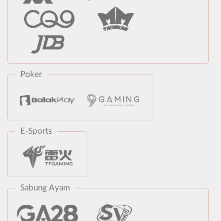
Poker
E-Sports
Sabung Ayam