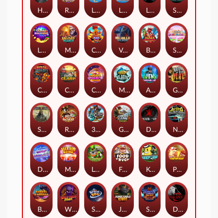
Hand of Anubis
Rise of Fortuna
LE FOOTBALL FAN
LE HOOLIGAN
Life and Death
Shadow Treasure
Lucky Multifruit
Merlin's Mania
Chicken Man
Valhalla: Wild Winter
Blaze Buddies
Sticky Candyland
Crystal Robot
Coop Clash
Chocolate Rocket
Marlin Masters Atlantis
Aliens Among Us
Grug Make Fire
Sand and Ashes
Red Rascal™
3 Cursed Chests™
Great Game Rockies
Death Becomes You
Nitro Nights
Dandy Diamonds
Max Win Machine
Le Prechaun
Fred's Food Truck
Keep 'em
Piggy Cluster Hunt
Barrel Bonanza
Wild Dojo Strike
Space Zoo
Junkyard Kings
Shadow Strike
Dark Spiral