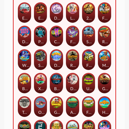
Eternal Duel
EPIC BULLETS & BOUNTY
Dusk Princess
Le Bunny
2 Wild 2 Die
Fist Of Destruction
Dork Unit
Pray for Three
Chaos Crew 2
Fighter Pit
Stormforged
Rusty & Curly
Wishbringer
Slayers Inc
Dorks of The Deep
Rotten
FRKN Bananas
Marlin Master
Benny The Beer
Xmas Drop
Bloodthirst
Densho
Undead Fortune
Gladiator Legends
Toshi Video Club
OmNom
Get The Cheese
Aztec Twist
Fruit Duel
Hop'n'Pop