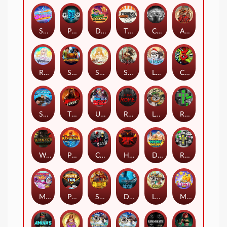
Superstar Sevens
PRAY FOR SIX
Danny Dollar
TOSHI WAYS CLUB
CIRCLE OF LIFE
ARMY OF ARES
RAINBOW PRINCESS
STEAMRUNNERS
SUN PRINCESS
SPEAR OF ATHENA
LE SANTA
CHAOS CREW 3
STORMBORN
THE WILDWOOD CURSE
Ultimate Slot of America
Reign of Rome
Le Bandit
Rad Maxx
Wanted Dead or a Wild
Phoenix
Cash Crew
Hounds Of Hell
Divine Drop
RIP City
Munchy Milo
Power of 10
Strength Of Hercules
Dynasty of Death
Le Digger
Magic Piggy OG