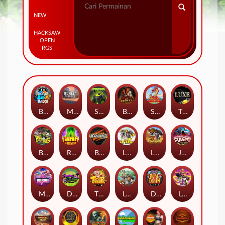
NEW
HACKSAW
OPEN
RGS
Beam Boys
Monkey Frenzy 2: Boss is Here!
Spinman
BULLETS AND BOUNTY
SMOKING DRAGON
The Luxe
BASH BROS
Ronin Stackways
Born Wild
LE ZEUS
LE COWBOY
JAWS OF JUSTICE
MIAMI MAYHEM
DONNY AND DANNY
TIGER LEGENDS
Le Fisherman
DEAL WITH DEATH
LE KING