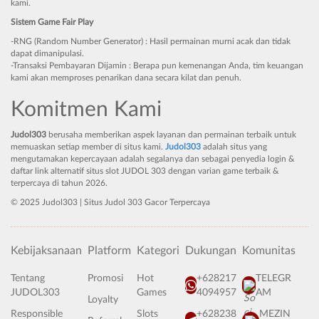
kami.
Sistem Game Fair Play
-RNG (Random Number Generator) : Hasil permainan murni acak dan tidak
dapat dimanipulasi.
-Transaksi Pembayaran Dijamin : Berapa pun kemenangan Anda, tim keuangan
kami akan memproses penarikan dana secara kilat dan penuh.
Komitmen Kami
Judol303
berusaha memberikan aspek layanan dan permainan terbaik untuk
memuaskan setiap member di situs kami.
Judol303
adalah situs yang
mengutamakan kepercayaan adalah segalanya dan sebagai penyedia login &
daftar link alternatif situs slot JUDOL 303 dengan varian game terbaik &
terpercaya di tahun 2026.
© 2025 Judol303 | Situs Judol 303 Gacor Terpercaya
Kebijaksanaan
Platform
Kategori
Dukungan
Komunitas
Tentang
Promosi
Hot
+628217
TELEGR
JUDOL303
Games
4094957
AM
Loyalty
Responsible
Slots
+628238
MEZIN