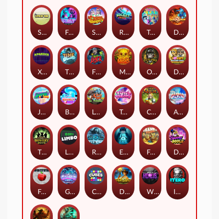
Stick'em
Feel The Beat
Snow Slingers
Rocket Reels
Twisted Lab
Dragon’s Domain
Xpander
Time Spinners
Fire My Laser
Mighty Masks
Outlasw Inc
Donut Division
Joker Bombs
BOUNCY BOMBS
Le Viking
Tasty Treats
Cash Quest
Alpha Eagle
The Bowery Boys
Limbo
Rise of Ymir
Evil Eyes
Frank's Farm
DONNY DOUGH
Frutz
Gronk's Gems
Cubes
Dawn of Kings
Wings of Horus
ITERO