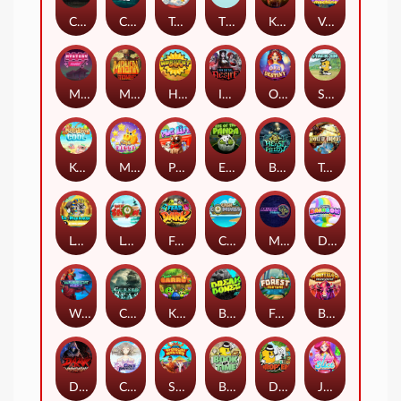
Chaos Crew
Cubes 2
Tai The Toad
The Respinners
Klowns
Vending Machine
Mystery Motel
Mayan Stackways
Harvest Wilds
Immortal Desire
Orb of Destiny
Stack'em
Keep 'em Cool
Magic Piggy
Pug Life
Eye of the Panda
Beast Below
Temple of Torment
Le Pharaoh
Let It Snow
Fear the Dark
Cash Compass
Miami Multiplier
Double Rainbow
Warrior Ways
Cursed Seas
King Carrot
Break Bones
Forest Fortune
Buffalo Stack'n'Sync
Dark Summoning
Cloud Princess
Shaolin Master
Book of Time
Drop'em
Jelly Slice