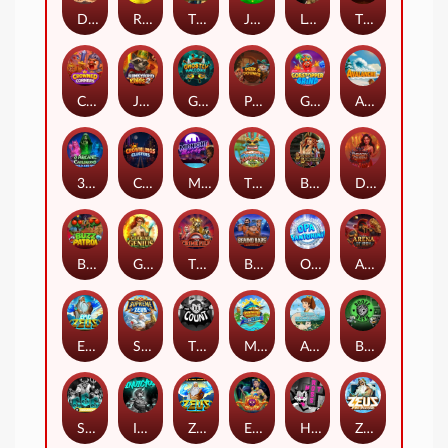
Darkside Prairie: Magical Beast
Raidmark
The Lost Book of Mummy’s Curse
Jumpasaurs
Leatherheads
The Jack & Rose
Crowned Corners
Junkyard Kings 2
Ghostly Hallows
Peek & Pounce
Gobstopper Grind
Avalanche
3 Arcane Cauldrons
Crownlings Clusters
Midnight Mirage
Tikitopia BoosterBelt
Bonnie's Buccaneers
Demon Queen
Buzz Patrol
Gearlab Genius
The Crime File
Behind Bars: Masterplan
Opa Santorini!
Arena of Iron
Epic Ze Zeus
Supreme Zeus
THE COUNT
MARLIN MASTERS: THE BIG HAUL
Aiko and the Wind Spirit
Booze Bash
SixSixSix
Invictus
Ze Zeus
Eye of Medusa
Hot Ross
Zeus Ze Zecond