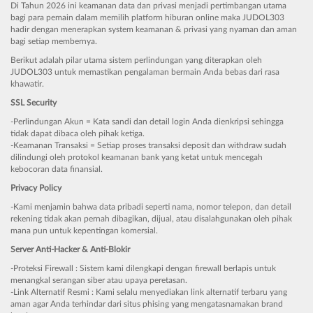
Di Tahun 2026 ini keamanan data dan privasi menjadi pertimbangan utama
bagi para pemain dalam memilih platform hiburan online maka JUDOL303
hadir dengan menerapkan system keamanan & privasi yang nyaman dan aman
bagi setiap membernya.
Berikut adalah pilar utama sistem perlindungan yang diterapkan oleh
JUDOL303 untuk memastikan pengalaman bermain Anda bebas dari rasa
khawatir.
SSL Security
-Perlindungan Akun = Kata sandi dan detail login Anda dienkripsi sehingga
tidak dapat dibaca oleh pihak ketiga.
-Keamanan Transaksi = Setiap proses transaksi deposit dan withdraw sudah
dilindungi oleh protokol keamanan bank yang ketat untuk mencegah
kebocoran data finansial.
Privacy Policy
-Kami menjamin bahwa data pribadi seperti nama, nomor telepon, dan detail
rekening tidak akan pernah dibagikan, dijual, atau disalahgunakan oleh pihak
mana pun untuk kepentingan komersial.
Server Anti-Hacker & Anti-Blokir
-Proteksi Firewall : Sistem kami dilengkapi dengan firewall berlapis untuk
menangkal serangan siber atau upaya peretasan.
-Link Alternatif Resmi : Kami selalu menyediakan link alternatif terbaru yang
aman agar Anda terhindar dari situs phising yang mengatasnamakan brand