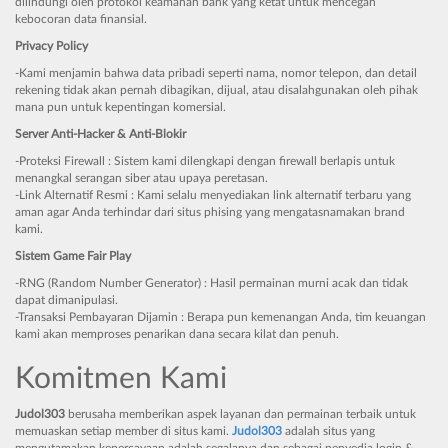
dilindungi oleh protokol keamanan bank yang ketat untuk mencegah
kebocoran data finansial.
Privacy Policy
-Kami menjamin bahwa data pribadi seperti nama, nomor telepon, dan detail
rekening tidak akan pernah dibagikan, dijual, atau disalahgunakan oleh pihak
mana pun untuk kepentingan komersial.
Server Anti-Hacker & Anti-Blokir
-Proteksi Firewall : Sistem kami dilengkapi dengan firewall berlapis untuk
menangkal serangan siber atau upaya peretasan.
-Link Alternatif Resmi : Kami selalu menyediakan link alternatif terbaru yang
aman agar Anda terhindar dari situs phising yang mengatasnamakan brand
kami.
Sistem Game Fair Play
-RNG (Random Number Generator) : Hasil permainan murni acak dan tidak
dapat dimanipulasi.
-Transaksi Pembayaran Dijamin : Berapa pun kemenangan Anda, tim keuangan
kami akan memproses penarikan dana secara kilat dan penuh.
Komitmen Kami
Judol303
berusaha memberikan aspek layanan dan permainan terbaik untuk
memuaskan setiap member di situs kami.
Judol303
adalah situs yang
mengutamakan kepercayaan adalah segalanya dan sebagai penyedia login &