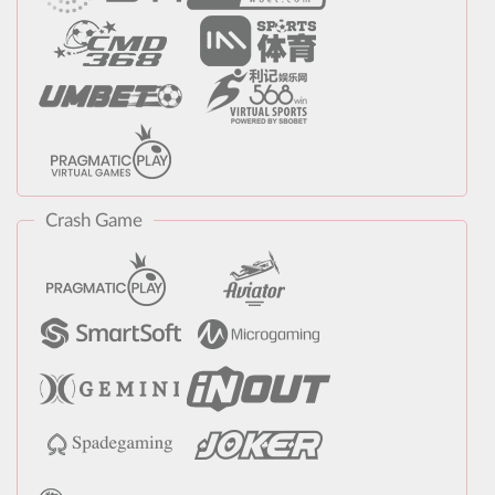
Crash Game