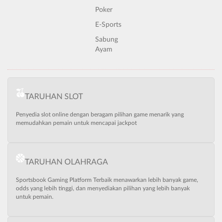
Poker
E-Sports
Sabung
Ayam
TARUHAN SLOT
Penyedia slot online dengan beragam pilihan game menarik yang
memudahkan pemain untuk mencapai jackpot
TARUHAN OLAHRAGA
Sportsbook Gaming Platform Terbaik menawarkan lebih banyak game,
odds yang lebih tinggi, dan menyediakan pilihan yang lebih banyak
untuk pemain.