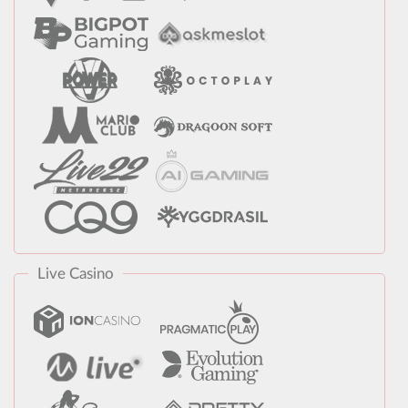
Live Casino