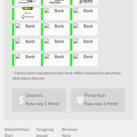
* Selama bank maintenance dan bank offline deposit dan penarikan
tidak dapat diproses
Deposit
Penarikan
Rata-rata 1 Menit
Rata-rata 1 Menit
Bersertifikasi
Tanggung
Browser
Dari
Jawab
Yang