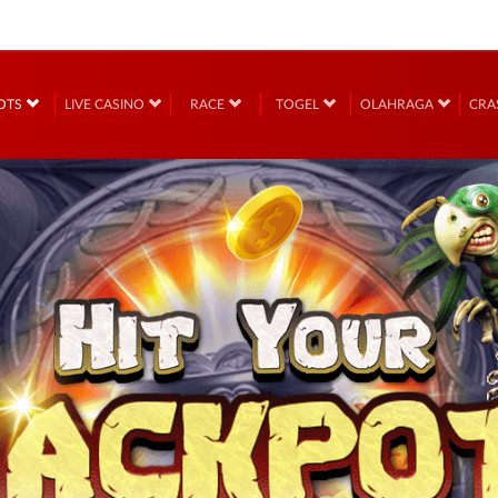
OTS
LIVE CASINO
RACE
TOGEL
OLAHRAGA
CRA