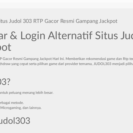
Situs Judol 303 RTP Gacor Resmi Gampang Jackpot
 & Login Alternatif Situs J
pot
RTP Gacor Resmi Gampang Jackpot Hari Ini. Memberikan rekomendasi game dan Rtp tert
thdraw yang cepat serta pilihan game dari provider ternama, JUDOL303 menjadi pilih
03?
tuk peluang menang lebih besar.
rbagai metode.
, Microgaming, dan lainnya.
udol303