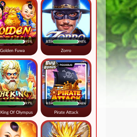
95%
RTP
98%
Golden Fuwa
Zorro
97%
RTP
98%
 King Of Olympus
Pirate Attack