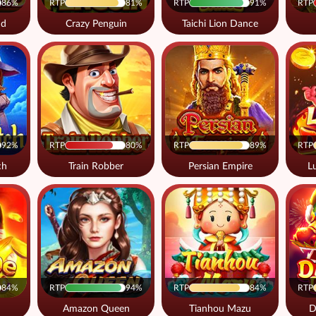
86%
RTP
RTP
91%
RTP
nd
Crazy Penguin
Taichi Lion Dance
92%
RTP
80%
RTP
89%
RTP
ch
Train Robber
Persian Empire
Lu
84%
RTP
94%
RTP
84%
RTP
Amazon Queen
Tianhou Mazu
D