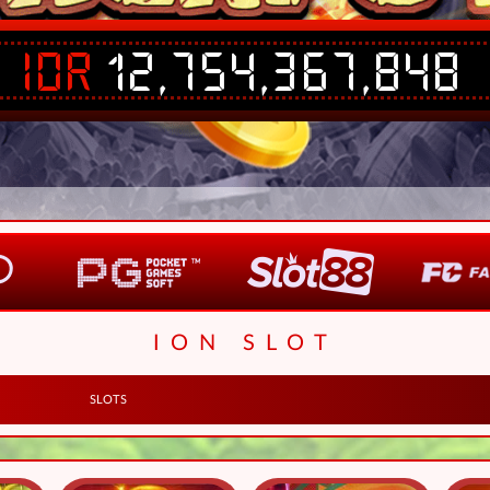
IDR
12,754,367,848
ION SLOT
SLOTS