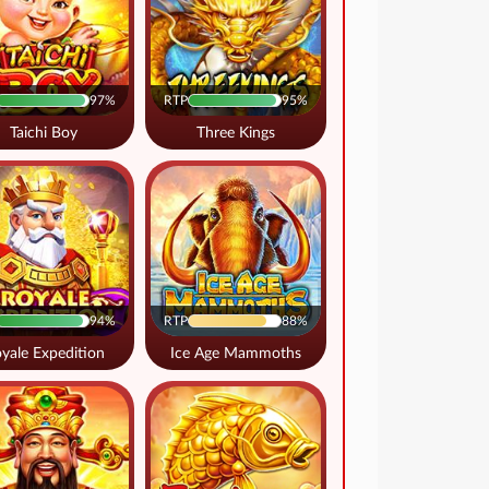
97%
RTP
95%
Taichi Boy
Three Kings
94%
RTP
yale Expedition
Ice Age Mammoths