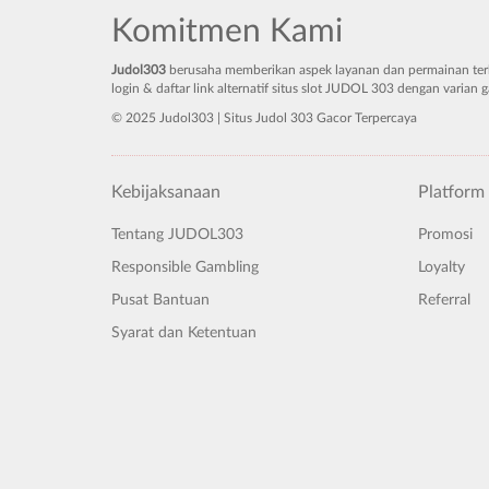
Komitmen Kami
Judol303
berusaha memberikan aspek layanan dan permainan ter
login & daftar link alternatif situs slot JUDOL 303 dengan varian
© 2025 Judol303 | Situs Judol 303 Gacor Terpercaya
Kebijaksanaan
Platform
Tentang JUDOL303
Promosi
Responsible Gambling
Loyalty
Pusat Bantuan
Referral
Syarat dan Ketentuan