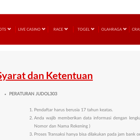
OTS
LIVE CASINO
RACE
TOGEL
OLAHRAGA
CRA
Syarat dan Ketentuan
PERATURAN JUDOL303
Pendaftar harus berusia 17 tahun keatas.
Anda wajib memberikan data informasi dengan lengka
Nomor dan Nama Rekening )
Proses Transaksi hanya bisa dilakukan pada jam bank on