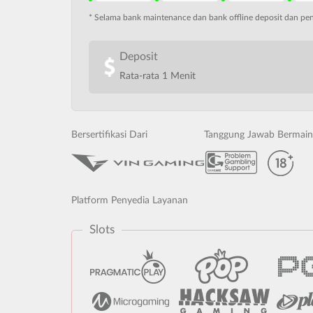
* Selama bank maintenance dan bank offline deposit dan pen
Deposit
Rata-rata 1 Menit
Bersertifikasi Dari
Tanggung Jawab Bermain
Platform Penyedia Layanan
Slots