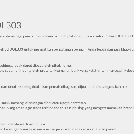
OL303
ngan utama bagi para pemain dalam memilih platform hiburan online maka JUDOL303
n oleh JUDOL303 untuk memastikan pengalaman bermain Anda bebas dari rasa khawatir
sehingga tidak dapat dibaca oleh pihak ketiga.
raw sudah dilindungi oleh protokol keamanan bank yang ketat untuk mencegah keboco
dan detail rekening tidak akan pernah dibagikan, dijual, atau disalahgunakan oleh p
pis untuk menangkal serangan siber atau upaya peretasan.
 terbaru yang aman agar Anda terhindar dari situs phising yang mengatasnamakan brand 
an tidak dapat dimanipulasi.
im keuangan kami akan memproses penarikan dana secara kilat dan penuh.