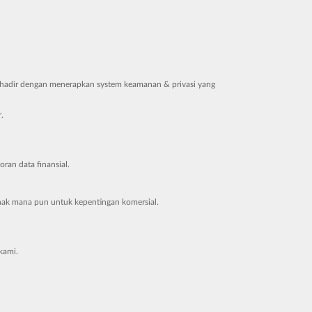
 hadir dengan menerapkan system keamanan & privasi yang
.
ran data finansial.
ihak mana pun untuk kepentingan komersial.
kami.