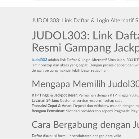
JUDOL303: Link Daftar & Login Alternatif 
JUDOL303: Link Daftar
Resmi Gampang Jack
Judol303
adalah link Daftar & Login Alternatif Situs Judol 303 
jam nonstop dan akses yang cepat. Dengan proses deposit dan wi
dengan peluang maxwin lebih besar setiap hari.
Mengapa Memilih Judol3
RTP Tinggi & Jackpot Besar:
Permainan dengan RTP hingga 98% un
Layanan 24 Jam:
Customer service responsif setiap saat.
Transaksi Cepat & Aman:
Deposit dan withdraw mudah dengan be
Beragam Permainan:
Slot dari provider top seperti Pragmatic Play
Cara Bergabung dengan J
Daftar Akun:
Isi formulir pendaftaran dengan data valid.