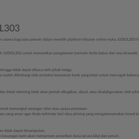
OL303
an utama bagi para pemain dalam memilih platform hiburan online maka JUDOL303 
oleh JUDOL303 untuk memastikan pengalaman bermain Anda bebas dari rasa khawatir.
ehingga tidak dapat dibaca oleh pihak ketiga.
aw sudah dilindungi oleh protokol keamanan bank yang ketat untuk mencegah kebocora
n detail rekening tidak akan pernah dibagikan, dijual, atau disalahgunakan oleh pi
s untuk menangkal serangan siber atau upaya peretasan.
erbaru yang aman agar Anda terhindar dari situs phising yang mengatasnamakan brand k
 tidak dapat dimanipulasi.
m keuangan kami akan memproses penarikan dana secara kilat dan penuh.