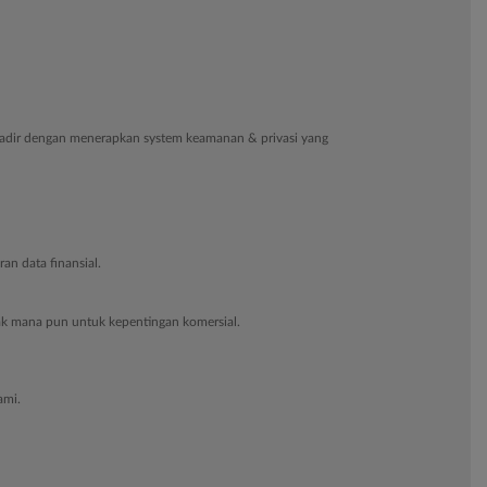
hadir dengan menerapkan system keamanan & privasi yang
n data finansial.
hak mana pun untuk kepentingan komersial.
ami.