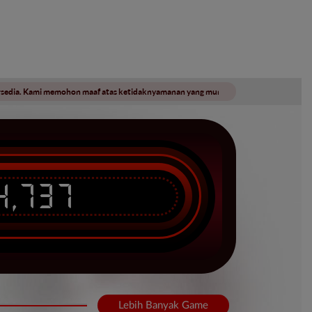
ia. Kami memohon maaf atas ketidaknyamanan yang mungkin ditimbulkan.
Pemeliha
4,737
Lebih Banyak Game