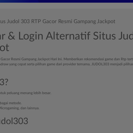
Situs Judol 303 RTP Gacor Resmi Gampang Jackpot
 & Login Alternatif Situs J
ot
TP Gacor Resmi Gampang Jackpot Hari Ini. Memberikan rekomendasi game dan Rtp terti
draw yang cepat serta pilihan game dari provider ternama, JUDOL303 menjadi piliha
3?
uk peluang menang lebih besar.
bagai metode.
 Microgaming, dan lainnya.
udol303