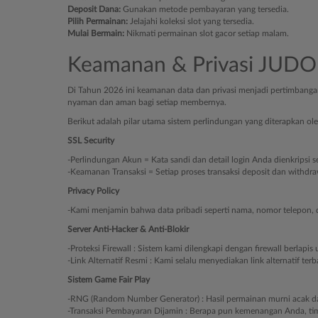
Deposit Dana:
Gunakan metode pembayaran yang tersedia.
Pilih Permainan:
Jelajahi koleksi slot yang tersedia.
Mulai Bermain:
Nikmati permainan slot gacor setiap malam.
Keamanan & Privasi JUD
Di Tahun 2026 ini keamanan data dan privasi menjadi pertimbang
nyaman dan aman bagi setiap membernya.
Berikut adalah pilar utama sistem perlindungan yang diterapkan 
SSL Security
-Perlindungan Akun = Kata sandi dan detail login Anda dienkripsi s
-Keamanan Transaksi = Setiap proses transaksi deposit dan withdr
Privacy Policy
-Kami menjamin bahwa data pribadi seperti nama, nomor telepon, da
Server Anti-Hacker & Anti-Blokir
-Proteksi Firewall : Sistem kami dilengkapi dengan firewall berlapi
-Link Alternatif Resmi : Kami selalu menyediakan link alternatif t
Sistem Game Fair Play
-RNG (Random Number Generator) : Hasil permainan murni acak dan
-Transaksi Pembayaran Dijamin : Berapa pun kemenangan Anda, ti