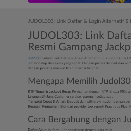
JUDOL303: Link Daftar & Login Alternatif 
JUDOL303: Link Daftar
Resmi Gampang Jackp
Judol303
adalah link Daftar & Login Alternatif Situs Judol 303 R
jam nonstop dan akses yang cepat. Dengan proses deposit dan with
dengan peluang maxwin lebih besar setiap hari.
Mengapa Memilih Judol30
RTP Tinggi & Jackpot Besar:
Permainan dengan RTP hingga 98% unt
Layanan 24 Jam:
Customer service responsif setiap saat.
Transaksi Cepat & Aman:
Deposit dan withdraw mudah dengan ber
Beragam Permainan:
Slot dari provider top seperti Pragmatic Play,
Cara Bergabung dengan J
Daftar Akun:
Isi formulir pendaftaran dengan data valid.