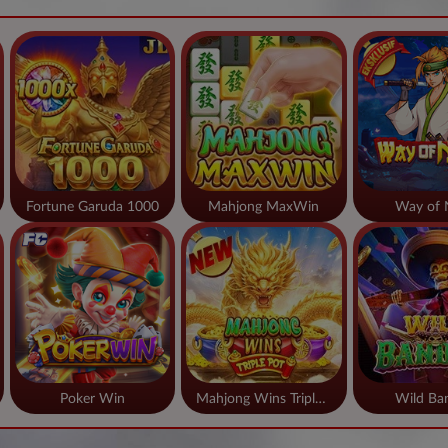
Fortune Garuda 1000
Mahjong MaxWin
Way of 
Poker Win
Mahjong Wins Triple Pot
Wild Ba